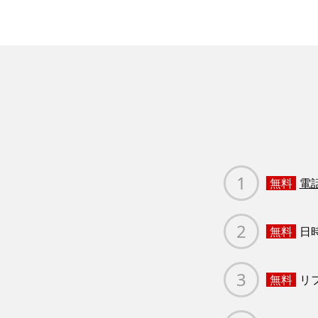
無料
電
無料
日
無料
リ