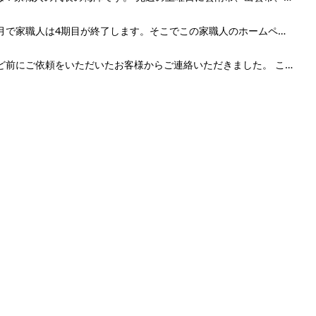
今月の10月で家職人は4期目が終了します。そこでこの家職人のホームページを見ていただいている 皆様だ...
1～2年ほど前にご依頼をいただいたお客様からご連絡いただきました。 こういう時は朝から天気も心も...