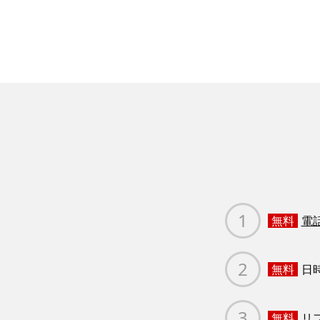
無料
電
無料
日
無料
リ