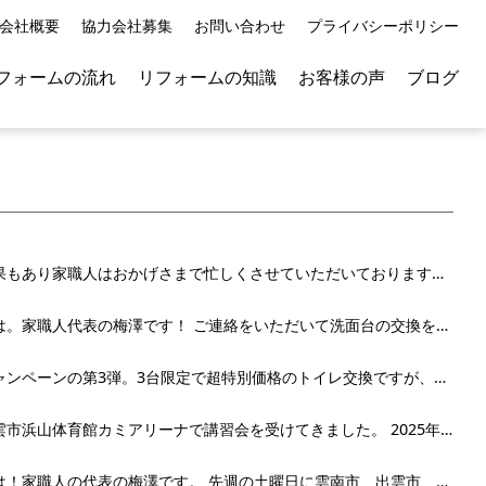
会社概要
協力会社募集
お問い合わせ
プライバシーポリシー
フォームの流れ
リフォームの知識
お客様の声
ブログ
チラシ効果もあり家職人はおかげさまで忙しくさせていただいております。 最近は出雲市や松江市にいく...
こんにちは。家職人代表の梅澤です！ ご連絡をいただいて洗面台の交換を考えておられるお客様のご自宅...
家職人キャンペーンの第3弾。3台限定で超特別価格のトイレ交換ですが、即売れ切れ！・・となれば良かっ...
今日は出雲市浜山体育館カミアリーナで講習会を受けてきました。 2025年から建築基準法が改正されるの...
こんにちは！家職人の代表の梅澤です。 先週の土曜日に雲南市、出雲市、松江市すべてではないですが折...