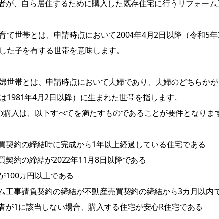
者が、自ら居住するために購入した既存住宅に行うリフォーム
育て世帯とは、申請時点において2004年4月2日以降（令和5年3
した子を有する世帯を意味します。
婦世帯とは、申請時点において夫婦であり、夫婦のどちらかが19
は1981年4月2日以降）に生まれた世帯を指します。
の購入は、以下すべてを満たすものであることが要件となりま
買契約の締結時に完成から1年以上経過している住宅である
買契約の締結が2022年11月8日以降である
が100万円以上である
ム工事請負契約の締結が不動産売買契約の締結から3カ月以内
者が1に該当しない場合、購入する住宅が安心R住宅である