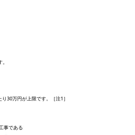
す。
り30万円が上限です。［注1］
工事である